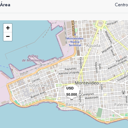
Área
Centro
+
−
USD
50.000