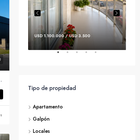
USD 1.100.000 / USD 3.500
USD
r – Parque Logístico Zona Este.
Tipo de propiedad
Apartamento
s
Galpón
Locales