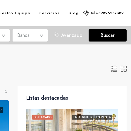
uestro Equipo
Servicios
Blog
tel:+59896257882
Baños
Avanzado
Buscar
Listas destacadas
R
EN ALQUILER
DESTACADO
EN ALQUILER
EN VENTA
DE