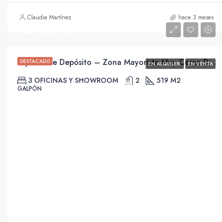
Claudia Martínez
hace 3 meses
USD 500.000
Importante Depósito – Zona Mayorista Muy Cerca De Hocquart.
DESTACADO
EN ALQUILER
EN VENTA
3 OFICINAS Y SHOWROOM
2
519 M2
GALPÓN