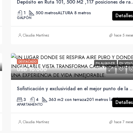
Depósito en Ruta 101, 500 M2 ,117 posiciones de rack
1
500 metros
ALTURA 8 metros
Detalles
GALPÓN
Claudia Martínez
hace 5 mese
DESTACADO
EN ALQUILER
EN VENT
USD 10.000
Sofisticación y exclusividad en el mejor punto de la R
3
4
363 m2 con terraza
201 metros la planta
Detalles
APARTAMENTO
Claudia Martínez
hace 7 mese