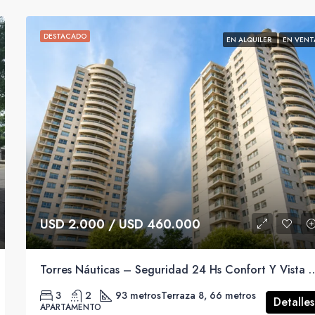
DESTACADO
EN ALQUILER
EN VENT
USD 2.000 / USD 460.000
Torres Náuticas – Seguridad 24 Hs Confort Y
3
2
93 metros
Terraza 8, 66 metros
Detalles
APARTAMENTO