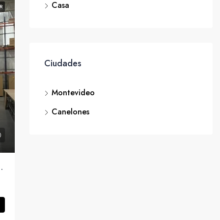
Casa
R
Ciudades
Montevideo
Canelones
s En Tres Niveles, Oficina Y Seguridad 24 hs.