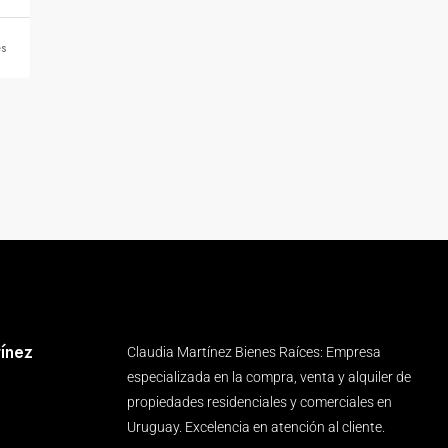
s
ínez
Claudia Martínez Bienes Raíces: Empresa
especializada en la compra, venta y alquiler de
propiedades residenciales y comerciales en
Uruguay. Excelencia en atención al cliente.