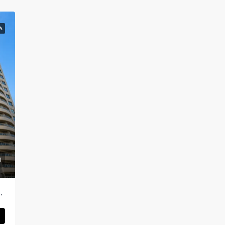
A
 Vista Despejada Piso Alto.