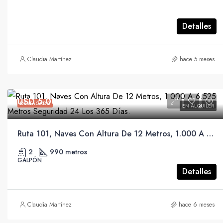
Detalles
Claudia Martínez
hace 5 meses
USD 5.000
DESTACADO
EN ALQUILER
Ruta 101, Naves Con Altura De 12 Metros, 1.000 A 6.525 Metros Seguridad 24 Los 365 Días.
2
990 metros
GALPÓN
Detalles
Claudia Martínez
hace 6 meses