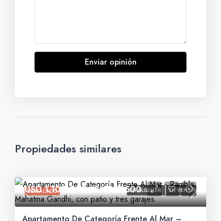
Enviar opinión
Propiedades similares
USD 1.100.000 / USD 3.500
EN ALQUILER
EN VENTA
DESTACADO
Apartamento De Categoría Frente Al Mar –