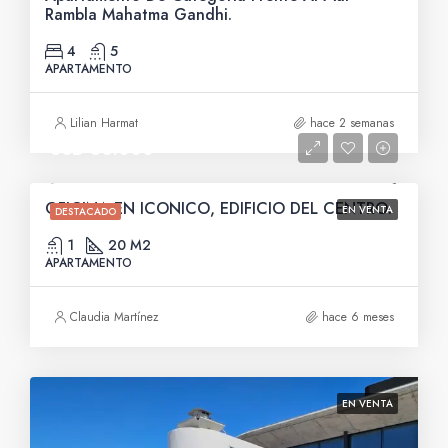
Rambla Mahatma Gandhi.
4
5
APARTAMENTO
Lilian Harmat
hace 2 semanas
USD 50.000
OFICINA EN ICONICO, EDIFICIO DEL CENTRO.
EN VENTA
DESTACADO
1
20 M2
APARTAMENTO
Claudia Martínez
hace 6 meses
EN VENTA