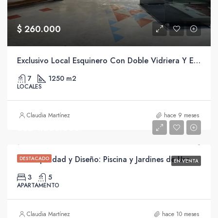
$ 260.000
Exclusivo Local Esquinero Con Doble Vidriera Y Espacios Versátiles.
7
1250 m2
LOCALES
Claudia Martínez
hace 9 meses
USD 1.800.000
“Tranquilidad y Diseño: Piscina y Jardines de Uso Exclusivo Rodeados de Verde”
DESTACADO
EN VENTA
3
5
APARTAMENTO
Claudia Martínez
hace 10 meses