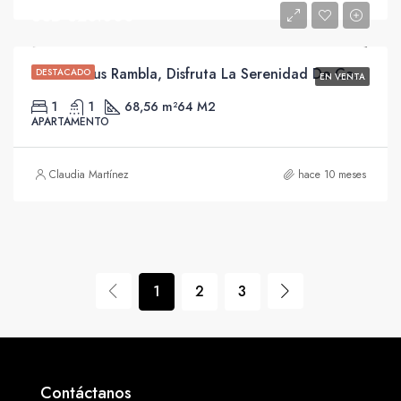
USD 320.000
En Dominus Rambla, Disfruta La Serenidad De Carrasco Con Su Entorno Natural Y Vistas Panorámicas.
DESTACADO
EN VENTA
1
1
68,56 m²
64 M2
APARTAMENTO
Claudia Martínez
hace 10 meses
1
2
3
Contáctanos