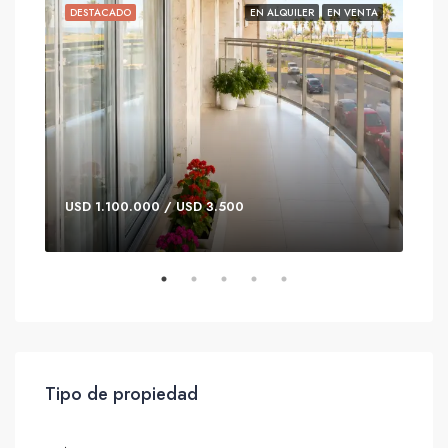
ILER
DESTACADO
EN ALQUILER
EN VENTA
DE
USD 1.100.000 / USD 3.500
USD
Tipo de propiedad