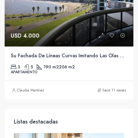
USD 4.000
Su Fachada De Líneas Curvas Imitando Las Olas Del Mar Es Uno De Los Edificios Mas Singulares De La Rambla De Pocitos.
3
5
190 m2
206 m2
APARTAMENTO
Claudia Martínez
hace 11 meses
Listas destacadas